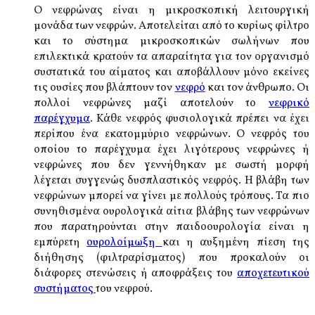
Ο νεφρώνας είναι η μικροσκοπική λειτουργική
μονάδα των νεφρών. Αποτελείται από το κυρίως φίλτρο
και το σύστημα μικροσκοπικών σωλήνων που
επιλεκτικά κρατούν τα απαραίτητα για τον οργανισμό
συστατικά του αίματος και αποβάλλουν μόνο εκείνες
τις ουσίες που βλάπτουν τον
νεφρό
και τον άνθρωπο. Οι
πολλοί νεφρώνες μαζί αποτελούν το
νεφρικό
παρέγχυμα
. Κάθε νεφρός φυσιολογικά πρέπει να έχει
περίπου ένα εκατομμύριο νεφρώνων. Ο νεφρός του
οποίου το παρέγχυμα έχει λιγότερους νεφρώνες ή
νεφρώνες που δεν γεννήθηκαν με σωστή μορφή
λέγεται συγγενώς δυσπλαστικός νεφρός. Η βλάβη των
νεφρώνων μπορεί να γίνει με πολλούς τρόπους. Τα πιο
συνηθισμένα ουρολογικά αίτια βλάβης των νεφρώνων
που παρατηρούνται στην παιδοουρολογία είναι η
εμπύρετη
ουρολοίμωξη
και η αυξημένη πίεση της
διήθησης (φιλτραρίσματος) που προκαλούν οι
διάφορες στενώσεις ή αποφράξεις του
αποχετευτικού
συστήματος
του νεφρού.