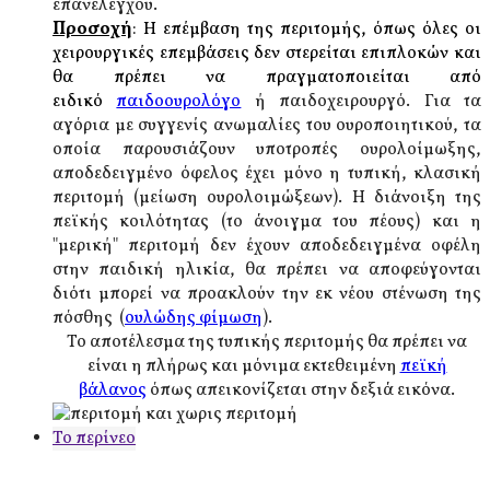
επανελέγχου.
Προσοχή
:
Η επέμβαση της περιτομής, όπως όλες οι
χειρουργικές επεμβάσεις δεν στερείται επιπλοκών και
θα πρέπει να πραγματοποιείται από
ειδικό
παιδοουρολόγο
ή παιδοχειρουργό. Για τα
αγόρια με συγγενίς ανωμαλίες του ουροποιητικού, τα
οποία παρουσιάζουν υποτροπές ουρολοίμωξης,
αποδεδειγμένο όφελος έχει μόνο η τυπική, κλασική
περιτομή (μείωση ουρολοιμώξεων). Η διάνοιξη της
πεϊκής κοιλότητας (το άνοιγμα του πέους) και η
"μερική" περιτομή δεν έχουν αποδεδειγμένα οφέλη
στην παιδική ηλικία, θα πρέπει να αποφεύγονται
διότι μπορεί να προακλούν την εκ νέου στένωση της
πόσθης (
ουλώδης φίμωση
).
Το αποτέλεσμα της τυπικής περιτομής θα πρέπει να
είναι η πλήρως και μόνιμα εκτεθειμένη
πεϊκή
βάλανος
όπως απεικονίζεται στην δεξιά εικόνα.
Το περίνεο