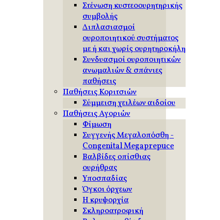
Στένωση κυστεοουρητηρικής
συμβολής
Διπλασιασμοί
ουροποιητικού συστήματος
με ή και χωρίς ουρητηροκήλη
Συνδυασμοί ουροποιητικών
ανωμαλιών & σπάνιες
παθήσεις
Παθήσεις Κοριτσιών
Σύμμειση χειλέων αιδοίου
Παθήσεις Αγοριών
Φίμωση
Συγγενής Μεγαλοπόσθη -
Congenital Megaprepuce
Βαλβίδες οπίσθιας
ουρήθρας
Υποσπαδίας
Όγκοι όρχεων
Η κρυψορχία
Σκληροατροφική