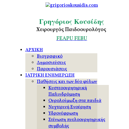
Γρηγόριος Κουσίδης
Χειρουργός Παιδοουρολόγος
FEAPU
FEBU
ΑΡΧΙΚΗ
Βιογραφικό
Δημοσιεύσεις
Παρουσιάσεις
ΙΑΤΡΙΚΗ ΕΝΗΜΕΡΩΣΗ
Παθήσεις και των δύο φύλων
Κυστεοουρητηρική
Παλινδρόμηση
Ουρολοίμωξη στα παιδιά
Νυχτερινή Ενούρηση
Υδρονέφρωση
Στένωση πυελοουρητηρικής
συμβολής