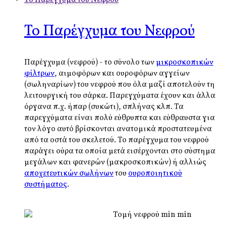
Το Παρέγχυμα του Νεφρού
Παρέγχυμα (νεφρού) - το σύνολο των
μικροσκοπικών
φίλτρων
, αιμοφόρων και ουροφόρων αγγείων
(σωληναρίων) του νεφρού που όλα μαζί αποτελούν τη
λειτουργική του σάρκα. Παρεγχύματα έχουν και άλλα
όργανα π.χ. ήπαρ (συκώτι), σπλήνας κλπ. Τα
παρεγχύματα είναι πολύ εύθρυπτα και εύθραυστα για
τον λόγο αυτό βρίσκονται ανατομικά προστατευμένα
από τα οστά του σκελετού. Το παρέγχυμα του νεφρού
παράγει ούρα τα οποία μετά εισέρχονται στο σύστημα
μεγάλων και φανερών (μακροσκοπικών) ή αλλιώς
αποχετευτικών σωλήνων
του
ουροποιητικού
συστήματος
.