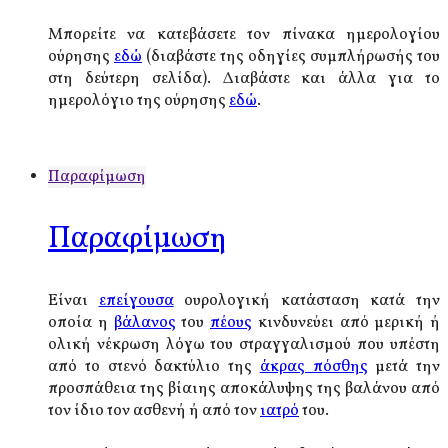
Μπορείτε να κατεβάσετε τον πίνακα ημερολογίου
ούρησης
εδώ
(διαβάστε της οδηγίες συμπλήρωσής του
στη δεύτερη σελίδα). Διαβάστε και άλλα για το
ημερολόγιο της ούρησης
εδώ
.
Παραφίμωση
Παραφίμωση
Είναι
επείγουσα
ουρολογική κατάσταση κατά την
οποία η
βάλανος
του
πέους
κινδυνεύει από μερική ή
ολική νέκρωση λόγω του στραγγαλισμού που υπέστη
από το στενό δακτύλιο της
άκρας πόσθης
μετά την
προσπάθεια της βίαιης αποκάλυψης της βαλάνου από
τον ίδιο τον ασθενή ή από τον
ιατρό
του.