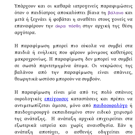
Υπάρχουν και οι καθαρά ιατρογενείς παραφιμώσεις
όταν ο παιδίατρος αποκαλύπτει βίαια τη
βάλανο
και
μετά ή ξεχνάει ή φοβάται η αναθέτει στους γονείς να
επαναφέρουν την
άκρα πόσθη
στην αρχική της θέση
αργότερα.
Η παραφίμωση μπορεί πιο εύκολα να συμβεί στα
παιδιά ή ενήλικες που φέρουν μόνιμους καθετήρες
μακροχρονίως. Η παραφίμωση δεν μπορεί να συμβεί
σε σωστά περιτετμημένα άτομα. Οι νεκρώσεις της
βαλάνου από την παραφίμωση είναι σπάνιες,
θεωρητικά ωστόσο μπορούν να συμβούν.
Η παραφίμωση είναι μία από τις πολύ σπάνιες
ουρολογικές
επείγουσες
καταστάσεις και πρέπει να
αντιμετωπίζεται άμεσα, μόνο από
παιδοουρολόγο
ή
παιδοχειρουργό εκπαιδευμένο στον ειδικό χειρισμό
της ανάταξης. Η ανάταξη αρχικά επιχειρείται στα
εξωτερικά ιατρεία και χωρίς αναισθησία. Εάν η
ανάταξη αποτύχει, ο ασθενής οδηγείται στο