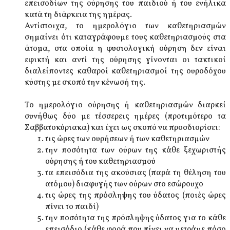
επεισοδίων της ούρησης του παιδιού ή του ενήλικα
κατά τη διάρκεια της ημέρας.
Αντίστοιχα, το ημερολόγιο των καθετηριασμών
σημαίνει ότι καταγράφουμε τους καθετηριασμούς στα
άτομα, στα οποία η φυσιολογική ούρηση δεν είναι
εφικτή και αντί της ούρησης γίνονται οι τακτικοί
διαλείποντες καθαροί καθετηριασμοί της ουροδόχου
κύστης με σκοπό την κένωσή της.
Το ημερολόγιο ούρησης ή καθετηριασμών διαρκεί
συνήθως δύο με τέσσερεις ημέρες (προτιμότερο τα
Σαββατοκύριακα) και έχει ως σκοπό να προσδιορίσει:
τις ώρες των ουρήσεων ή των καθετηριασμών
την ποσότητα των ούρων της κάθε ξεχωριστής
ούρησης ή του καθετηριασμού
τα επεισόδια της ακούσιας (παρά τη θέληση του
ατόμου) διαφυγής των ούρων στο εσώρουχο
τις ώρες της πρόσληψης του ύδατος (ποιές ώρες
πίνει το παιδί)
την ποσότητα της πρόσληψης ύδατος για το κάθε
επεισόδιο (κάθε φορά που πίνει να μετράμε πόσο