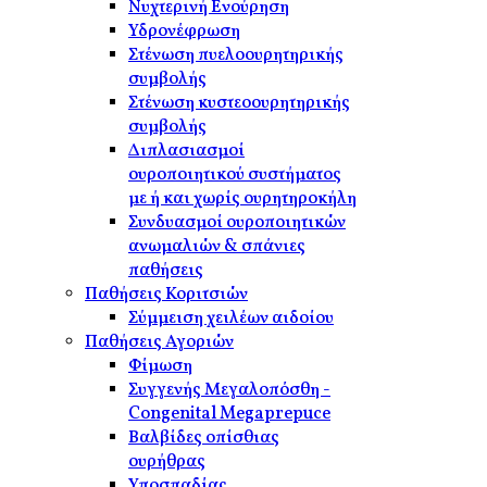
Νυχτερινή Ενούρηση
Υδρονέφρωση
Στένωση πυελοουρητηρικής
συμβολής
Στένωση κυστεοουρητηρικής
συμβολής
Διπλασιασμοί
ουροποιητικού συστήματος
με ή και χωρίς ουρητηροκήλη
Συνδυασμοί ουροποιητικών
ανωμαλιών & σπάνιες
παθήσεις
Παθήσεις Κοριτσιών
Σύμμειση χειλέων αιδοίου
Παθήσεις Αγοριών
Φίμωση
Συγγενής Μεγαλοπόσθη -
Congenital Megaprepuce
Βαλβίδες οπίσθιας
ουρήθρας
Υποσπαδίας