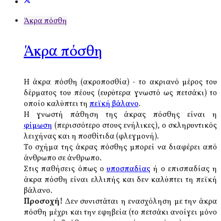
Άκρα πόσθη
Άκρα πόσθη
Η άκρα πόσθη (ακροποσθία) - το ακριανό μέρος του
δέρματος του πέους (ευρύτερα γνωστό ως πετσάκι) το
οποίο καλύπτει τη
πεϊκή βάλανο
.
Η γνωστή πάθηση της άκρας πόσθης είναι η
φίμωση
(περισσότερο στους ενήλικες), ο σκληρυντικός
λειχήνας και η ποσθίτιδα (φλεγμονή).
Το σχήμα της άκρας πόσθης μπορεί να διαφέρει από
άνθρωπο σε άνθρωπο.
Στις παθήσεις όπως ο
υποσπαδίας
ή ο επισπαδίας η
άκρα πόσθη είναι ελλιπής και δεν καλύπτει τη πεϊκή
βάλανο.
Προσοχή!
Δεν συνιστάται η ενασχόληση με την άκρα
πόσθη μέχρι και την εφηβεία (το πετσάκι ανοίγει μόνο