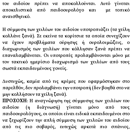
του αιδoίου πρέπει να αποκολλούνται. Αυτό γίνεται
αποκελιστικά από παιδοουρολόγο και με τοπικό
αναισθητικό.
Η σύμμυση των χειλέων του αιδοίου υποτροπιάζει (τα χείλη
κολλάνε ξανά). Σε εκείνα τα κορίτσια τα οποία συνεχίζουν
να έχουν προβλήματα ούρησης ή ουρολοιμώξεις, ο
διαχωρισμός των χειλέων που κόλλησαν ξανά πρέπει να
επαναλαμβάνεται. Οι υποτροπές προλαμβάνονται μόνο με
τον τακτικό ημερίσιο διαχωρισμό των χειλέων από τους
σωστά εκπαιδευμένους γονείς.
Δυστυχώς, καμία από τις κρέμες που εφαρμόστηκαν στο
παρελθόν, δεν προλαμβάνει την υποτροπή (δεν βοηθά στο να
μην κολλήσουν τα χείλη ξανά).
ΠΡΟΣΟΧΗ
: Η αναγνώρηση της σύμμυσης των χειλέων του
αιδοίου (η
διάγνωσή) γίνεται μόνο από τους
π
αιδοουρολόγους, οι οποίοι είναι ειδικά εκπαιδευμένοι στο
να ξεχωρίζουν την απλή σύμμυση των χειλεών του αιδοίου
από τις πιο σοβαρές, ευτυχώς αρκετά πιο σπάνιες,