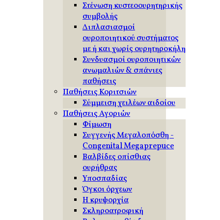
Στένωση κυστεοουρητηρικής
συμβολής
Διπλασιασμοί
ουροποιητικού συστήματος
με ή και χωρίς ουρητηροκήλη
Συνδυασμοί ουροποιητικών
ανωμαλιών & σπάνιες
παθήσεις
Παθήσεις Κοριτσιών
Σύμμειση χειλέων αιδοίου
Παθήσεις Αγοριών
Φίμωση
Συγγενής Μεγαλοπόσθη -
Congenital Megaprepuce
Βαλβίδες οπίσθιας
ουρήθρας
Υποσπαδίας
Όγκοι όρχεων
Η κρυψορχία
Σκληροατροφική