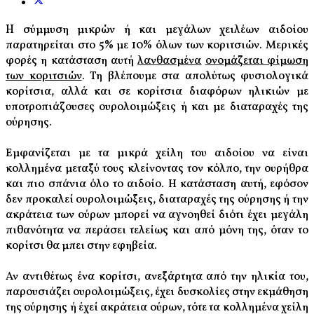
H σύμμυση μικρών ή και μεγάλων χειλέων αιδοίου
παρατηρείται στο 5% με 10% όλων των κοριτσιών. Μερικές
φορές η κατάσταση αυτή
λανθασμένα
ονομάζεται φίμωση
των κοριτσιών
. Τη βλέπουμε στα απολύτως φυσιολογικά
κορίτσια, αλλά και σε κορίτσια διαφόρων ηλικιών με
υποτροπιάζουσες ουρολοιμώξεις ή και με διαταραχές της
ούρησης.
Εμφανίζεται με τα μικρά χείλη του αιδοίου να είναι
κολλημένα μεταξύ τους κλείνοντας τον κόλπο, την ουρήθρα
και πιο σπάνια όλο το αιδοίο. Η κατάσταση αυτή, εφόσον
δεν προκαλεί ουρολοιμώξεις, διαταραχές της ούρησης ή την
ακράτεια των ούρων μπορεί να αγνοηθεί διότι έχει μεγάλη
πιθανότητα να περάσει τελείως και από μόνη της, όταν το
κορίτσι θα μπει στην εφηβεία.
Αν αντιθέτως ένα κορίτσι, ανεξάρτητα από την ηλικία του,
παρουσιάζει ουρολοιμώξεις, έχει δυσκολίες στην εκμάθηση
της ούρησης ή έχεί ακράτεια ούρων, τότε τα κολλημένα χείλη