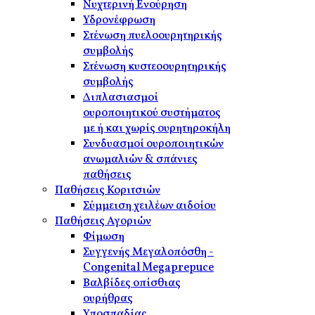
Νυχτερινή Ενούρηση
Υδρονέφρωση
Στένωση πυελοουρητηρικής
συμβολής
Στένωση κυστεοουρητηρικής
συμβολής
Διπλασιασμοί
ουροποιητικού συστήματος
με ή και χωρίς ουρητηροκήλη
Συνδυασμοί ουροποιητικών
ανωμαλιών & σπάνιες
παθήσεις
Παθήσεις Κοριτσιών
Σύμμειση χειλέων αιδοίου
Παθήσεις Αγοριών
Φίμωση
Συγγενής Μεγαλοπόσθη -
Congenital Megaprepuce
Βαλβίδες οπίσθιας
ουρήθρας
Υποσπαδίας