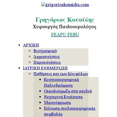
Γρηγόριος Κουσίδης
Χειρουργός Παιδοουρολόγος
FEAPU
FEBU
ΑΡΧΙΚΗ
Βιογραφικό
Δημοσιεύσεις
Παρουσιάσεις
ΙΑΤΡΙΚΗ ΕΝΗΜΕΡΩΣΗ
Παθήσεις και των δύο φύλων
Κυστεοουρητηρική
Παλινδρόμηση
Ουρολοίμωξη στα παιδιά
Νυχτερινή Ενούρηση
Υδρονέφρωση
Στένωση πυελοουρητηρικής
συμβολής