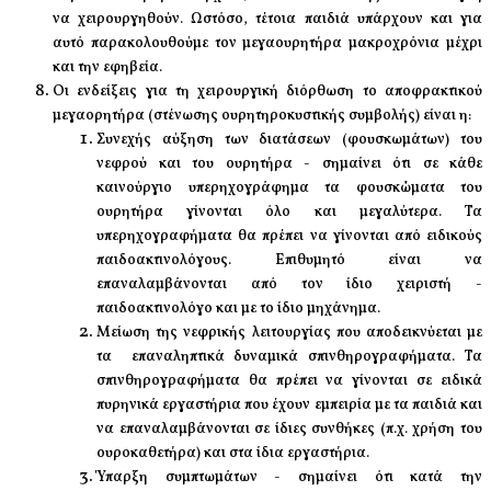
να χειρουργηθούν. Ωστόσο, τέτοια παιδιά υπάρχουν και για
αυτό παρακολουθούμε τον μεγαουρητήρα μακροχρόνια μέχρι
και την εφηβεία.
Οι ενδείξεις για τη χειρουργική διόρθωση το αποφρακτικού
μεγαορητήρα (στένωσης ουρητηροκυστικής συμβολής) είναι η:
Συνεχής αύξηση των διατάσεων (φουσκωμάτων) του
νεφρού και του ουρητήρα - σημαίνει ότι σε κάθε
καινούργιο υπερηχογράφημα τα φουσκώματα του
ουρητήρα γίνονται όλο και μεγαλύτερα. Τα
υπερηχογραφήματα θα πρέπει να γίνονται από ειδικούς
παιδοακτινολόγους. Επιθυμητό είναι να
επαναλαμβάνονται από τον ίδιο χειριστή -
παιδοακτινολόγο και με το ίδιο μηχάνημα.
Μείωση της νεφρικής λειτουργίας που αποδεικνύεται με
τα επαναληπτικά δυναμικά σπινθηρογραφήματα. Τα
σπινθηρογραφήματα θα πρέπει να γίνονται σε ειδικά
πυρηνικά εργαστήρια που έχουν εμπειρία με τα παιδιά και
να επαναλαμβάνονται σε ίδιες συνθήκες (π.χ. χρήση του
ουροκαθετήρα) και στα ίδια εργαστήρια.
Ύπαρξη συμπτωμάτων - σημαίνει ότι κατά την