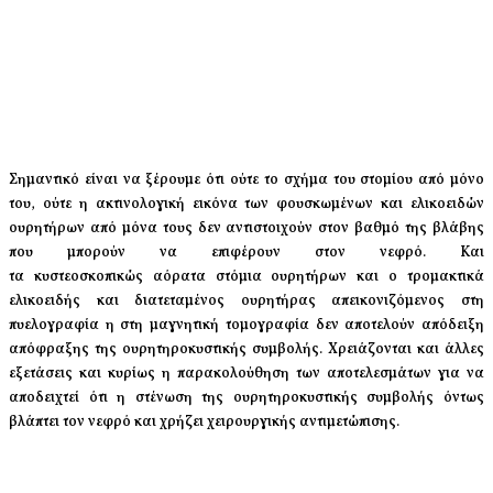
Σημαντικό είναι να ξέρουμε ότι ούτε το σχήμα του στομίου από μόνο
του, ούτε η ακτινολογική εικόνα των φουσκωμένων και ελικοειδών
ουρητήρων από μόνα τους δεν αντιστοιχούν στον βαθμό της βλάβης
που μπορούν να επιφέρουν στον νεφρό. Και
τα
κυστεοσκοπικώς
αόρατα στόμια ουρητήρων και ο τρομακτικά
ελικοειδής και διατεταμένος ουρητήρας απεικονιζόμενος στη
πυελογραφία η στη μαγνητική τομογραφία δεν αποτελούν απόδειξη
απόφραξης της ουρητηροκυστικής συμβολής. Χρειάζονται και άλλες
εξετάσεις και κυρίως η παρακολούθηση των αποτελεσμάτων για να
αποδειχτεί ότι η στένωση της ουρητηροκυστικής συμβολής όντως
βλάπτει τον νεφρό και χρήζει χειρουργικής αντιμετώπισης.