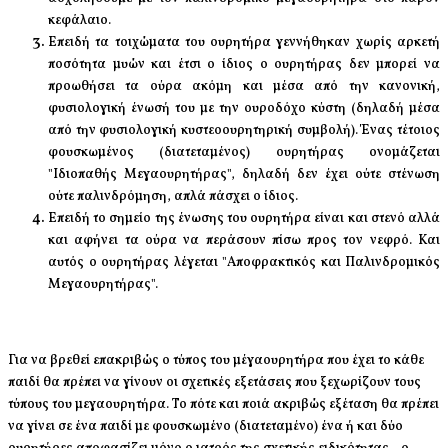
κεφάλαιο.
Επειδή τα τοιχώματα του ουρητήρα γεννήθηκαν χωρίς αρκετή
ποσότητα μυών και έτσι ο ίδιος ο ουρητήρας δεν μπορεί να
προωθήσει τα ούρα ακόμη και μέσα από την κανονική,
φυσιολογική ένωσή του με την ουροδόχο κύστη (δηλαδή μέσα
από την φυσιολογική κυστεοουρητηρική συμβολή). Ένας τέτοιος
φουσκωμένος (διατεταμένος) ουρητήρας ονομάζεται
"Ιδιοπαθής Μεγαουρητήρας", δηλαδή δεν έχει ούτε στένωση
ούτε παλινδρόμηση, απλά πάσχει ο ίδιος.
Επειδή το σημείο της ένωσης του ουρητήρα είναι και στενό αλλά
και αφήνει τα ούρα να περάσουν πίσω προς τον νεφρό. Και
αυτός ο ουρητήρας λέγεται "Αποφρακτικός και Παλινδρομικός
Μεγαουρητήρας".
Για να βρεθεί επακριβώς ο τύπος του μέγαουρητήρα που έχει το κάθε
παιδί θα πρέπει να γίνουν οι σχετικές εξετάσεις που ξεχωρίζουν τους
τύπους του μεγαουρητήρα. Το πότε και ποιά ακριβώς εξέταση θα πρέπει
να γίνει σε ένα παιδί με φουσκωμένο (διατεταμένο) ένα ή και δύο