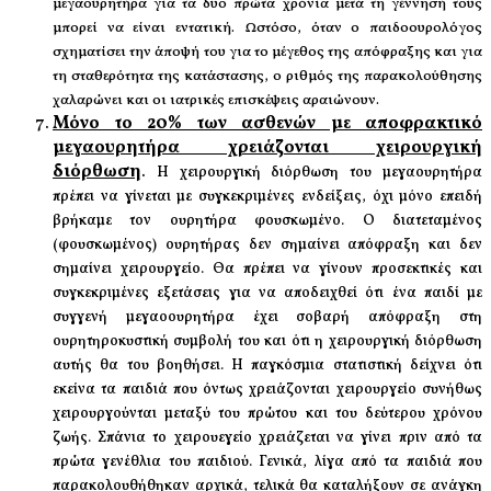
μεγαουρητήρα για τα δύο πρώτα χρόνια μετά τη γέννησή τους
μπορεί να είναι εντατική. Ωστόσο, όταν ο παιδοουρολόγος
σχηματίσει την άποψή του για το μέγεθος της απόφραξης και για
τη σταθερότητα της κατάστασης, ο ριθμός της παρακολούθησης
χαλαρώνει και οι ιατρικές επισκέψεις αραιώνουν.
Μόνο το 20% των ασθενών με αποφρακτικό
μεγαουρητήρα χρειάζονται χειρουργική
διόρθωση
.
Η χειρουργική διόρθωση του μεγαουρητήρα
πρέπει να γίνεται με συγκεκριμένες ενδείξεις, όχι μόνο επειδή
βρήκαμε τον ουρητήρα φουσκωμένο. Ο διατεταμένος
(φουσκωμένος) ουρητήρας δεν σημαίνει απόφραξη και δεν
σημαίνει χειρουργείο. Θα πρέπει να γίνουν προσεκτικές και
συγκεκριμένες εξετάσεις για να αποδειχθεί ότι ένα παιδί με
συγγενή μεγαοουρητήρα έχει σοβαρή απόφραξη στη
ουρητηροκυστική συμβολή του και ότι η χειρουργική διόρθωση
αυτής θα του βοηθήσει. Η παγκόσμια στατιστική δείχνει ότι
εκείνα τα παιδιά που όντως χρειάζονται χειρουργείο συνήθως
χειρουργούνται μεταξύ του πρώτου και του δεύτερου χρόνου
ζωής. Σπάνια το χειρουεγείο χρειάζεται να γίνει πριν από τα
πρώτα γενέθλια του παιδιού. Γενικά, λίγα από τα παιδιά που
παρακολουθήθηκαν αρχικά, τελικά θα καταλήξουν σε ανάγκη