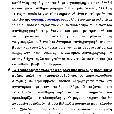
κατάλληλη στιγμή για το παιδί με μεγαουρητήρα να υποβληθεί
σε δυναμικό σπινθηρογράφημα των νεφρών (αλλιώς MAG3 ή
DTPA) το οποίο δείχνει πόσο σημαντική είναι η απόφραξη στο
επίπεδο της
ουρητηροκυστικής συμβολής
. Ώσο πιο μεγάλο είναι
το παιδί, τόσο πιο αξιόπιστο είναι το αποτέλεσμα του δυναμικού
σπινθηρογραφήματος. Σπάνια, και μόνο με προτροπή του
παιδοουρολόγου, τα σπινθηρογραφήματα γίνονται στη
νεογνική ηλικία. Ιδανικά τα δυναμικά σπινθηρογραφήματα στα
βρέφη και νεογνά θα πρέπει να γίνονται με ουροκαθετήρα και
πλήρη αντιβιοτική κάλυψη. Το δυναμικό σπινθηρογράφημα
επίσης δείχνει τη λειτουργικότητα των νεφρών σε ποσοστά (%)
και πιθανές βλάβες του νεφρού.
Τα περισσότερα παιδιά με αποφρακτικό μεγαουρητήρα (80%)
πρέπει απλά να παρακολουθούνται.
Η παρακολούθηση
συνήθως συμπεριλαμβάνει
τακτικά υπερηχογραφήματα και
συναντήσεις με τον παιδοουρολόγο. Χρειάζονται και
επαναληπτικά σπινθηρογραφήματα σε διαστήματα που
προσδιορίζει ο παιδοουρολόγος. Ο μεγαουρητήρας είτε θα
παραμείνει σταθερός, είτε θα βελτιωθεί αυτόματα με τη πάροδο
του χρόνου. Η
παρακολούθησή των παιδιών με συγγενή