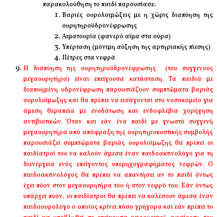
παρακολούθηση το παιδί παρουσίασε:
Βαριές ουρολοιμώξεις με η χώρις διαπύηση της
ουρητηροϋδρονέφρωσης
Αιματουρία (φανερό αίμα στα ούρα)
Υπέρταση (μόνιμη αύξηση της αρτηριακής πίεσης)
Πέτρες στα νεφρά
Η διαπύηση της ουρητηροϋδρονέφρωσης (του συγγενούς
μεγαουρητήρα) είναι επείγουσα κατάσταση. Τα παιδιά με
διαπυημένη υδρονέφρωση παρουσιάζουν συμπτώματα βαριάς
ουρολοίμωξης και θα πρέπει να εισάγονται στο νοσοκομείο για
άμεση θεραπεία με ενυδάτωση και ενδοφλέβια χορήγηση
αντιβιοτικών. Όταν και εάν ένα παιδί με γνωστό συγγενή
μεγαουρητήρα από απόφραξη της ουρητηροκυστικής συμβολής
παρουσιάζει συμπτώματα βαριάς ουρολοίμωξης θα πρέπει οι
παιδίατροί του να καλούν άμεσα έναν παιδοακτινολόγο για τη
διενέργεια ενός επείγοντος υπερηχογραφήματος νεφρών. Ο
παιδοακτινολόγος θα πρέπει να απαντήσει αν το παιδί όντως
έχει πύον στον μεγαουρητήρα του ή στον νεφρό του. Εάν όντως
υπάρχει πύον, οι παιδίατροι θα πρέπει να καλέσουν άμεσα έναν
παιδοουρολόγο ο οποίος κρίνει πόσο γρήγορα και εάν πρέπει το