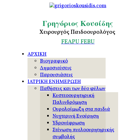
Γρηγόριος Κουσίδης
Χειρουργός Παιδοουρολόγος
FEAPU
FEBU
ΑΡΧΙΚΗ
Βιογραφικό
Δημοσιεύσεις
Παρουσιάσεις
ΙΑΤΡΙΚΗ ΕΝΗΜΕΡΩΣΗ
Παθήσεις και των δύο φύλων
Κυστεοουρητηρική
Παλινδρόμηση
Ουρολοίμωξη στα παιδιά
Νυχτερινή Ενούρηση
Υδρονέφρωση
Στένωση πυελοουρητηρικής
συμβολής