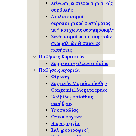
Στένωση κυστεοουρητηρικής
συμβολής
Διπλασιασμοί
ουροποιητικού συστήματος
με ή και χωρίς ουρητηροκήλη
Συνδυασμοί ουροποιητικών
ανωμαλιών & σπάνιες
παθήσεις
Παθήσεις Κοριτσιών
Σύμμειση χειλέων αιδοίου
Παθήσεις Αγοριών
Φίμωση
Συγγενής Μεγαλοπόσθη -
Congenital Megaprepuce
Βαλβίδες οπίσθιας
ουρήθρας
Υποσπαδίας
Όγκοι όρχεων
Η κρυψορχία
Σκληροατροφική