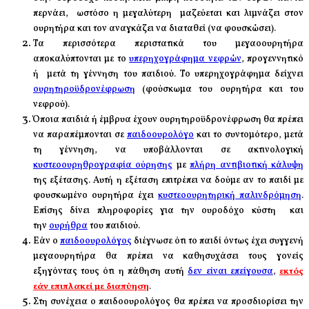
περνάει, ωστόσο η
μεγαλύτερη μαζεύεται και λιμνάζει στον
ουρητήρα και τον αναγκάζει να διαταθεί (να φουσκώσει).
Τα περισσότερα περιστατικά του μεγαοουρητήρα
αποκαλύπτονται με το
υπερηχογράφημα νεφρών
, προγεννητικό
ή μετά τη γέννηση του παιδιού. Το υπερηχογράφημα δείχνει
ουρητηροϋδρονέφρωση
(φούσκωμα του ουρητήρα και του
νεφρού).
Όποια παιδιά ή έμβρυα έχουν ουρητηροϋδρονέφρωση θα πρέπει
να παραπέμπονται σε
παιδοουρολόγο
και το συντομότερο, μετά
τη γέννηση, να υποβάλλονται σε ακτινολογική
κυστεοουρηθρογραφία ούρησης
με
πλήρη αντιβιοτική κάλυψη
της εξέτασης. Αυτή η εξέταση επιτρέπει να δούμε αν το παιδί με
φουσκωμένο ουρητήρα έχει
κυστεοουρητηρική παλινδρόμηση
.
Επίσης δίνει πληροφορίες για την ουροδόχο κύστη και
την
ουρήθρα
του παιδιού.
Εάν ο
παιδοουρολόγος
διέγνωσε ότι το παιδί όντως έχει συγγενή
μεγαουρητήρα θα πρέπει να καθησυχάσει τους γονείς
εξηγόντας τους ότι η πάθηση αυτή
δεν είναι επείγουσα
,
εκτός
εάν επιπλακεί με διαπύηση
.
Στη συνέχεια ο παιδοουρολόγος θα πρέπει να προσδιορίσει την