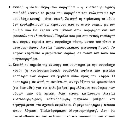
Επειδή η κάτω άκρη του ουρητήρα - η κυστεοουρητηρική
συμβολή (εκείνο το μέρος του ουρητήρα που ενώνεται με την
ουροδόχο κύστη) - είναι στενή. Σε αυτή τη περίπτωση τα ούρα
δεν προλαβαίνουν να περάσουν από το στενό σημείο με τον
ρυθμό που θα έπρεπε και μένουν στον ουρητήρα και τον
φουσκώνουν (διατείνουν). Παρόλο που μια σημαντική ποσότητα
των ούρων περνάει στην ουροδόχο κύστη, αυτού του τύπου ο
μεγαουρητήρας λέγεται "αποφρακτικός μεγαουρητήρας". Το
παρόν κεφάλαιο αφιερώνεται κυρίως σε αυτόν τον τύπο του
μαγαουρητήρα.
Επειδή το σημείο της ένωσης του ουρητήρα με την ουροδόχο
κύστη (η κυστεοουρητηρική συμβολή) αφήνει μια μεγάλη
ποσότητα των ούρων να γυρίσει πίσω προς τον νεφρό. Ο
ουρητήρας σε αυτή τη περίπτωση αναγκάζεται να φουσκώσει
(να διαταθεί) για να φιλοξενήσει μεγαλύτερες ποσότητες των
ούρων από ότι πρέπει. Μια τέτοια κατάσταση λέγεται
κυστεοουρητηρική παλινδρόμηση μεγάλου βαθμού και
περιγράφεται στο σχετικό κεφάλαιο. Ο μεγαουρητήρας τέτοιου
τύπου λέγεται "Παλινδρομικός Μεγαουρητήρας". Δεν θα
ασχοληθούμε με τον παλινδρομικό μεγαουρητήρα στο παρόν