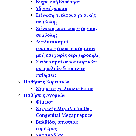
Νυχτερινή Ενούρηση
Υδρονέφρωση
Στένωση πυελοουρητηρικής
συμβολής
Στένωση κυστεοουρητηρικής
συμβολής
Διπλασιασμοί
ουροποιητικού συστήματος
με ή και χωρίς ουρητηροκήλη
Συνδυασμοί ουροποιητικών
ανωμαλιών & σπάνιες
παθήσεις
Παθήσεις Κοριτσιών
Σύμμειση χειλέων αιδοίου
Παθήσεις Αγοριών
Φίμωση
Συγγενής Μεγαλοπόσθη -
Congenital Megaprepuce
Βαλβίδες οπίσθιας
ουρήθρας
Υποσπαδίας