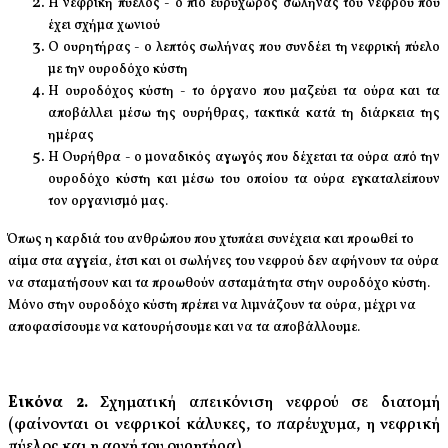
Η νεφρική πύελος - ο πιο ευρύχωρος σωλήνας του νεφρού που
έχει σχήμα χωνιού
Ο ουρητήρας - ο λεπτός σωλήνας που συνδέει τη νεφρική πύελο
με την ουροδόχο κύστη
Η ουροδόχος κύστη - το όργανο που μαζεύει τα ούρα και τα
αποβάλλει μέσω της ουρήθρας, τακτικά κατά τη διάρκεια της
ημέρας
Η Ουρήθρα - ο μοναδικός αγωγός που δέχεται τα ούρα από την
ουροδόχο κύστη και μέσω του οποίου τα ούρα εγκαταλείπουν
τον οργανισμό μας.
Όπως η καρδιά του ανθρώπου που χτυπάει συνέχεια και προωθεί το
αίμα στα αγγεία, έτσι και οι σωλήνες του νεφρού δεν αφήνουν τα ούρα
να σταματήσουν και τα προωθούν ασταμάτητα στην ουροδόχο κύστη.
Μόνο στην ουροδόχο κύστη πρέπει να λιμνάζουν τα ούρα, μέχρι να
αποφασίσουμε να κατουρήσουμε και να τα αποβάλλουμε.
Εικόνα 2.
Σχηματική απεικόνιση νεφρού σε διατομή
(φαίνονται οι νεφρικοί κάλυκες, το παρέυχυμα, η νεφρική
πύελος και η αρχή του ουρητήρα)