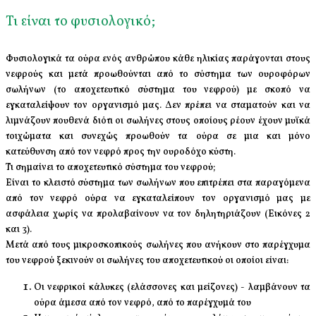
Τι είναι το φυσιολογικό;
Φυσιολογικά τα ούρα ενός ανθρώπου κάθε ηλικίας παράγονται στους
νεφρούς και μετά προωθούνται από το σύστημα των ουροφόρων
σωλήνων (το αποχετευτικό σύστημα του νεφρού) με σκοπό να
εγκαταλείψουν τον οργανισμό μας. Δεν πρέπει να σταματούν και να
λιμνάζουν πουθενά διότι οι σωλήνες στους οποίους ρέουν έχουν μυϊκά
τοιχώματα και συνεχώς προωθούν τα ούρα σε μια και μόνο
κατεύθυνση από τον νεφρό προς την ουροδόχο κύστη.
Τι σημαίνει το αποχετευτικό σύστημα του νεφρού;
Είναι το κλειστό σύστημα των σωλήνων που επιτρέπει στα παραγόμενα
από τον νεφρό ούρα να εγκαταλείπουν τον οργανισμό μας με
ασφάλεια χωρίς να προλαβαίνουν να τον δηλητηριάζουν (Εικόνες 2
και 3).
Μετά από τους μικροσκοπικούς σωλήνες που ανήκουν στο παρέγχυμα
του νεφρού ξεκινούν οι σωλήνες του αποχετευτικού οι οποίοι είναι:
Οι νεφρικοί κάλυκες (ελάσσονες και μείζονες) - λαμβάνουν τα
ούρα άμεσα από τον νεφρό, από το παρέγχυμά του