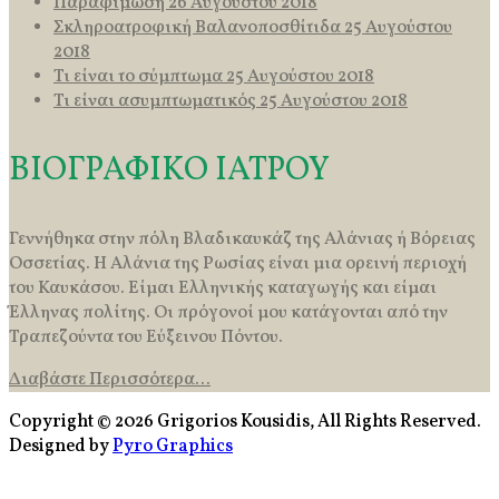
Παραφίμωση
26 Αυγούστου 2018
Σκληροατροφική Βαλανοποσθίτιδα
25 Αυγούστου
2018
Τι είναι το σύμπτωμα
25 Αυγούστου 2018
Τι είναι ασυμπτωματικός
25 Αυγούστου 2018
ΒΙΟΓΡΑΦΙΚΟ ΙΑΤΡΟΥ
Γεννήθηκα στην πόλη Βλαδικαυκάζ της Αλάνιας ή Βόρειας
Οσσετίας. Η Αλάνια της Ρωσίας είναι μια ορεινή περιοχή
του Καυκάσου. Είμαι Ελληνικής καταγωγής και είμαι
Έλληνας πολίτης. Οι πρόγονοί μου κατάγονται από την
Τραπεζούντα του Εύξεινου Πόντου.
Διαβάστε Περισσότερα...
Copyright © 2026 Grigorios Kousidis, All Rights Reserved.
Designed by
Pyro Graphics