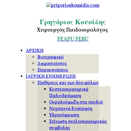
Γρηγόριος Κουσίδης
Χειρουργός Παιδοουρολόγος
FEAPU
FEBU
ΑΡΧΙΚΗ
Βιογραφικό
Δημοσιεύσεις
Παρουσιάσεις
ΙΑΤΡΙΚΗ ΕΝΗΜΕΡΩΣΗ
Παθήσεις και των δύο φύλων
Κυστεοουρητηρική
Παλινδρόμηση
Ουρολοίμωξη στα παιδιά
Νυχτερινή Ενούρηση
Υδρονέφρωση
Στένωση πυελοουρητηρικής
συμβολής