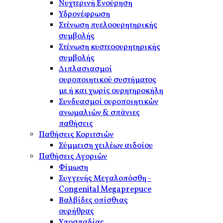
Νυχτερινή Ενούρηση
Υδρονέφρωση
Στένωση πυελοουρητηρικής
συμβολής
Στένωση κυστεοουρητηρικής
συμβολής
Διπλασιασμοί
ουροποιητικού συστήματος
με ή και χωρίς ουρητηροκήλη
Συνδυασμοί ουροποιητικών
ανωμαλιών & σπάνιες
παθήσεις
Παθήσεις Κοριτσιών
Σύμμειση χειλέων αιδοίου
Παθήσεις Αγοριών
Φίμωση
Συγγενής Μεγαλοπόσθη -
Congenital Megaprepuce
Βαλβίδες οπίσθιας
ουρήθρας
Υποσπαδίας