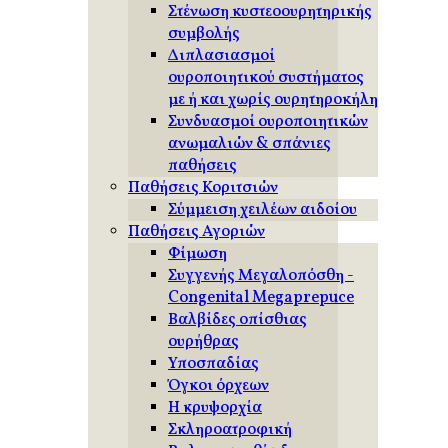
Στένωση κυστεοουρητηρικής
συμβολής
Διπλασιασμοί
ουροποιητικού συστήματος
με ή και χωρίς ουρητηροκήλη
Συνδυασμοί ουροποιητικών
ανωμαλιών & σπάνιες
παθήσεις
Παθήσεις Κοριτσιών
Σύμμειση χειλέων αιδοίου
Παθήσεις Αγοριών
Φίμωση
Συγγενής Μεγαλοπόσθη -
Congenital Megaprepuce
Βαλβίδες οπίσθιας
ουρήθρας
Υποσπαδίας
Όγκοι όρχεων
Η κρυψορχία
Σκληροατροφική