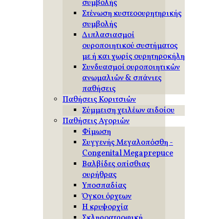
συμβολής
Στένωση κυστεοουρητηρικής
συμβολής
Διπλασιασμοί
ουροποιητικού συστήματος
με ή και χωρίς ουρητηροκήλη
Συνδυασμοί ουροποιητικών
ανωμαλιών & σπάνιες
παθήσεις
Παθήσεις Κοριτσιών
Σύμμειση χειλέων αιδοίου
Παθήσεις Αγοριών
Φίμωση
Συγγενής Μεγαλοπόσθη -
Congenital Megaprepuce
Βαλβίδες οπίσθιας
ουρήθρας
Υποσπαδίας
Όγκοι όρχεων
Η κρυψορχία
Σκληροατροφική