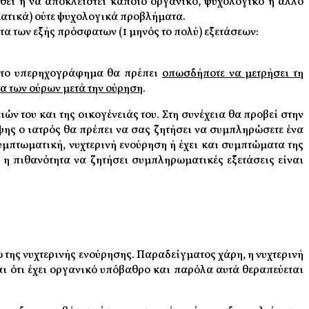
εθεί ή να αποκλειστεί κάποιο οργανικό, ψυχολογικό ή άλλο
ωματικά) ούτε ψυχολογικά προβλήματα.
τα των εξής πρόσφατων (1 μηνός το πολύ) εξετάσεων:
ι το υπερηχογράφημα θα πρέπει
οπωσδήποτε να μετρήσει τη
μα των ούρων μετά την ούρηση
.
ών του και της οικογένειάς του. Στη συνέχεια θα προβεί στην
ψης ο ιατρός θα πρέπει να σας ζητήσει να συμπληρώσετε ένα
συμπτωματική, νυχτερινή ενούρηση ή έχει και συμπτώματα της
 η πιθανότητα να ζητήσει συμπληρωματικές εξετάσεις είναι
της νυχτερινής ενούρησης. Παραδείγματος χάρη, η νυχτερινή
ι ότι έχει οργανικό υπόβαθρο και παρόλα αυτά θεραπεύεται