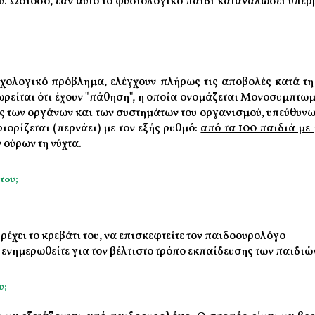
του. Ωστόσο, εάν αυτό το φυσιολογικό παιδί καταναλώσει υπερ
υχολογικό πρόβλημα, ελέγχουν πλήρως τις αποβολές κατά τη
εωρείται ότι έχουν "πάθηση", η οποία ονομάζεται Μονοσυμπτω
 των οργάνων και των συστημάτων του οργανισμού, υπεύθυνων 
ορίζεται (περνάει) με τον εξής ρυθμό:
από τα 100 παιδιά με
 ούρων τη νύχτα
.
 του;
βρέχει το κρεβάτι του, να επισκεφτείτε τον παιδοουρολόγο
 ενημερωθείτε για τον βέλτιστο τρόπο εκπαίδευσης των παιδι
υ;