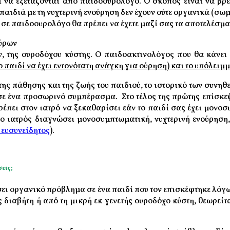
ι να εξετάζονται από παιδοουρολόγο. Ο σκοπός είναι να βρ
 παιδιά με τη νυχτερινή ενούρηση δεν έχουν ούτε οργανικά (σ
η σε παιδοουρολόγο θα πρέπει να έχετε μαζί σας τα αποτελέσμα
ούρων
, της ουροδόχου κύστης. Ο παιδοακτινολόγος που θα κάνε
 παιδί να έχει εντονότατη ανάγκη για ούρηση) και το υπόλειμ
ς πάθησης και της ζωής του παιδιού, το ιστορικό των συνηθει
ι σε ένα προσωρινό συμπέρασμα.
Στο τέλος της πρώτης επίσκε
ρέπει στον ιατρό να ξεκαθαρίσει εάν το παιδί σας έχει μονο
 ο ιατρός διαγνώσει μονοσυμπτωματική, νυχτερινή ενούρηση,
ι ευσυνείδητος
).
εις;
ει οργανικό πρόβλημα σε ένα παιδί που τον επισκέφτηκε λόγω 
διαβήτη ή από τη μικρή εκ γενετής ουροδόχο κύστη, θεωρείτα