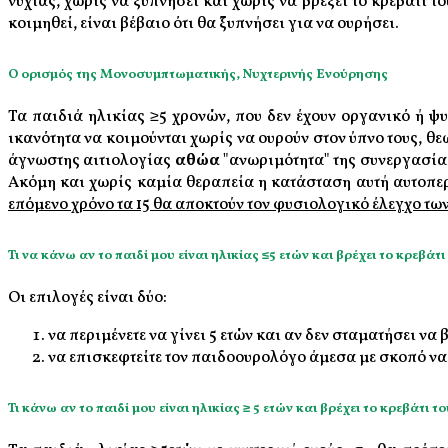
νύχτας, χωρίς να ξυπνήσει και χωρίς να βρέξει το κρεβάτι 
κοιμηθεί, είναι βέβαιο ότι θα ξυπνήσει για να ουρήσει.
Ο ορισμός της Μονοσυμπτωματικής, Νυχτερινής Ενούρησης
Τα παιδιά ηλικίας ≥5 χρονών, που δεν έχουν οργανικό ή ψ
ικανότητα να κοιμούνται χωρίς να ουρούν στον ύπνο τους, θ
άγνωστης αιτιολογίας
αθώα
"ανωριμότητα" της συνεργασίας
Ακόμη και χωρίς καμία θεραπεία η κατάσταση αυτή αυτοπερι
επόμενο χρόνο τα 15 θα αποκτούν τον φυσιολογικό έλεγχο των
Τι να κάνω αν το παιδί μου είναι ηλικίας ≤5 ετών και βρέχει το κρεβάτι
Οι επιλογές είναι δύο:
να περιμένετε να γίνει 5 ετών και αν δεν σταματήσει να 
να επισκεφτείτε τον παιδοουρολόγο άμεσα με σκοπό να
Τι κάνω αν το παιδί μου είναι ηλικίας ≥ 5 ετών και βρέχει το κρεβάτι το