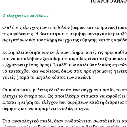
ΤΟ ΑΡΘΡΟ ΑΝΑΦ
Ο έλεγχος των αποβολών
Ο πλήρης έλεγχος των αποβολών (ούρων και κοπράνων) του 
της αφόδευσης. Η βέλτιστη και η ακριβής συνεργασία μεταξύ
σφιγκτήρων και τον πλήρη έλεγχο της ούρησης και της αφόδ
Ενώ η
πλειονότητα των ενηλίκων πληροί αυτές τις προϋποθέσ
στο να καταλάβουν ξεκάθαρα τι ακριβώς είναι το ζητούμενο 
2,5χρόνων (μέσος όρος). Το 98% των παιδιών ηλικίας ≥3 ετώ
να επιτευχθεί και νωρίτερα, όπως στις προηγούμενες γενε
γονείς (παρά το μεγάλο κόστος των πανών).
Οι πρόσφατες μελέτες έδειξαν ότι ενα σύγχρονο παιδί, το ο
ελέγχει το έντερό του. Ως αποτέλεσμα σταματά να αφοδεύει 
Έπεται
η κτήση του ελέγχου των ουρήσεων κατά τη διάρκεια τ
ούρησης και να παραμένει εντελώς στεγνό.
Ένα φυσιολογικό παιδί, όταν ενυδατώνεται σωστά (πίνει αρκ