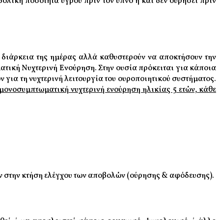
βολική ποσότητα υγρού πριν τον ύπνο ή και δεν ουρήσει πριν
 διάρκεια της ημέρας αλλά καθυστερούν να αποκτήσουν την
ματική Νυχτερινή Ενούρηση. Στην ουσία πρόκειται για κάποια
για τη νυχτερινή λειτουργία του ουροποιητικού συστήματος.
 μονοσυμπτωματική νυχτερινή ενούρηση ηλικίας 5 ετών, κάθε
ών στην κτήση ελέγχου των αποβολών (ούρησης & αφόδευσης).