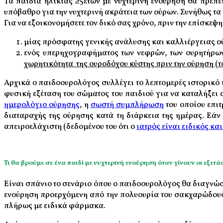
Τα παιδιά ηλικίας ≥5ετών με νυχτερινή ενούρηση θα πρέπε
υπόβαθρο για την νυχτερινή ακράτεια των ούρων. Συνήθως τα
Για να εξοικονομήσετε τον δικό σας χρόνο, πριν την επίσκεψ
μίας πρόσφατης γενικής ανάλυσης και καλλιέργειας 
ενός υπερηχογραφήματος των νεφρών, των ουρητήρων
χωρητικότητα της ουροδόχου κύστης πριν την ούρηση (το
Αρχικά ο παιδοουρολόγος συλλέγει το λεπτομερές ιστορικό τη
φυσική εξέταση του σώματος του παιδιού για να καταλήξε
ημερολόγιο ούρησης
, η
σωστή συμπλήρωση
του οποίου επιτ
διαταραχής της ούρησης κατά τη διάρκεια της ημέρας. Εάν
απειροελάχιστη (δεδομένου του ότι ο
ιατρός είναι ειδικός κα
Τι θα βρούμε σε ένα παιδί με νυχτερινή ενούρηση όταν γίνουν οι εξετάσ
Είναι σπάνιο το σενάριο όπου ο παιδοουρολόγος θα διαγνώσ
ενούρηση προερχόμενη από την πολυουρία του σακχαρώδους 
πλήρως με ειδικά φάρμακα.