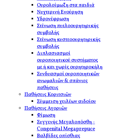
Ουρολοίμωξη στα παιδιά
Νυχτερινή Ενούρηση
Υδρονέφρωση
Στένωση πυελοουρητηρικής
συμβολής
Στένωση κυστεοουρητηρικής
συμβολής
Διπλασιασμοί
ουροποιητικού συστήματος
με ή και χωρίς ουρητηροκήλη
Συνδυασμοί ουροποιητικών
ανωμαλιών & σπάνιες
παθήσεις
Παθήσεις Κοριτσιών
Σύμμειση χειλέων αιδοίου
Παθήσεις Αγοριών
Φίμωση
Συγγενής Μεγαλοπόσθη -
Congenital Megaprepuce
Βαλβίδες οπίσθιας