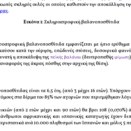
ευκωπές σκληρές ουλές οι οποίες καθιστούν την αποκόλληση τ
θρας
.
Εικόνα 1
:
Σκληροατροφική βαλανοποσθίτιδα
ηροατροφική βαλανοποσθίτιδα εμφανίζεται με ήπιο ερύθημα
καύσου κατά την ούρηση, επώδυνές στύσεις, δυσουρικά φαινό
 δυνατή η αποκάλυψη της
πεϊκής βαλάνου
(δευτεροπαθής
φίμωση
αναφοράς της άκρας πόσθης στην αρχική της θέση).
ποσθίτιδας είναι τα 6,5 έτη. (από 3 μέχρι 16 ετών). Υπάρχ
μους στα δέρμα του 85% των αγοριών που περιτμήθηκαν λόγω
ηλικιών (από 2 ετών μέχρι και 90 ετών) θα βρει 108 (0,070
ι άνθρωποι αφρικανικής και ισπανικής καταγωγής έχουν διπ
εριστατικά ανά 10.000 πληθυσμοί των Ισπανών και μόλις 5 π