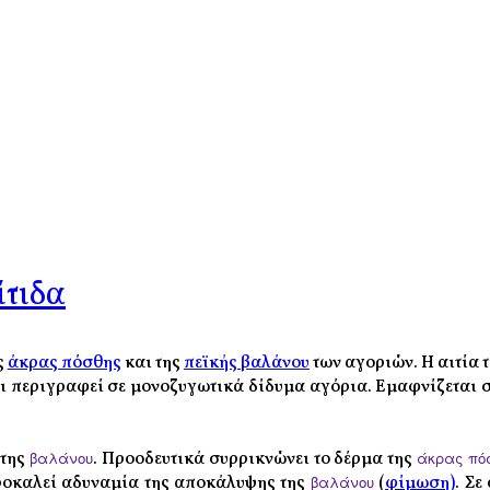
τιδα
ς
άκρας πόσθης
και της
πεϊκής βαλάνου
των αγοριών. Η αιτία 
χει περιγραφεί σε μονοζυγωτικά δίδυμα αγόρια. Εμαφνίζεται
 της
βαλάνου
. Προοδευτικά συρρικνώνει το δέρμα της
άκρας πό
ροκαλεί αδυναμία της αποκάλυψης της
βαλάνου
(
φίμωση)
. Σε