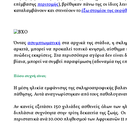
επέμβασης
περιτομής
), βρέθηκαν πάνω της οι ίδιες λ
καταλαμβάνουν και στενεύουν το
έξω στομίου της ουρή
Όντας
ασυμπτωματική
στα αρχικά της στάδια, η σκλ
αρκετά, μπορεί να προκαλεί τοπικό κνησμό, αίσθημα 
πυώδεις εκκρίσεις. Στα περισσότερα αγόρια δεν είναι
βίαια, μπορεί να συμβεί παραφίμωση (αδυναμία της επ
Πόσο συχνή είναι;
Η μέση ηλικία εμφάνισης της σκληροατροφικής βαλανο
πάθησης. Αυτά αναγνωρίστηκαν από τους παθολογανατό
Αν κανείς εξετάσει 150 χιλιάδες ασθενείς όλων των 
διπλάσια συχνότητα στην τρίτη δεκαετία της ζωής. Ο
περιστατικά ανά 10.000 πληθυσμού των Αφρικανών 11 π