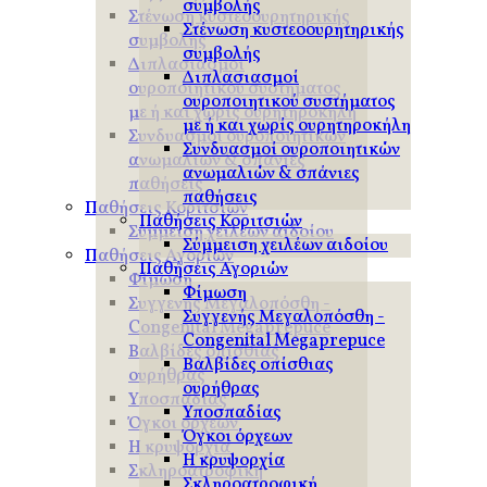
συμβολής
Στένωση κυστεοουρητηρικής
Στένωση κυστεοουρητηρικής
συμβολής
συμβολής
Διπλασιασμοί
Διπλασιασμοί
ουροποιητικού συστήματος
ουροποιητικού συστήματος
με ή και χωρίς ουρητηροκήλη
με ή και χωρίς ουρητηροκήλη
Συνδυασμοί ουροποιητικών
Συνδυασμοί ουροποιητικών
ανωμαλιών & σπάνιες
ανωμαλιών & σπάνιες
παθήσεις
παθήσεις
Παθήσεις Κοριτσιών
Παθήσεις Κοριτσιών
Σύμμειση χειλέων αιδοίου
Σύμμειση χειλέων αιδοίου
Παθήσεις Αγοριών
Παθήσεις Αγοριών
Φίμωση
Φίμωση
Συγγενής Μεγαλοπόσθη -
Συγγενής Μεγαλοπόσθη -
Congenital Megaprepuce
Congenital Megaprepuce
Βαλβίδες οπίσθιας
Βαλβίδες οπίσθιας
ουρήθρας
ουρήθρας
Υποσπαδίας
Υποσπαδίας
Όγκοι όρχεων
Όγκοι όρχεων
Η κρυψορχία
Η κρυψορχία
Σκληροατροφική
Σκληροατροφική