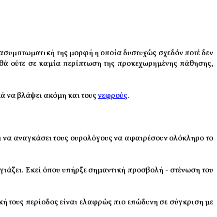
ασυμπτωματική της μορφή η οποία δυστυχώς σχεδόν ποτέ δεν
ηθά ούτε σε καμία περίπτωση της προκεχωρημένης πάθησης,
ά να βλάψει ακόμη και τους
νεφρούς
.
 να αναγκάσει τους ουρολόγους να αφαιρέσουν ολόκληρο το
αγιάζει. Εκεί όπου υπήρξε σημαντική προσβολή - στένωση του
ική τους περίοδος είναι ελαφρώς πιο επώδυνη σε σύγκριση με